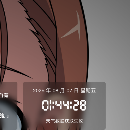
2026 年
08 月
07 日
星期五
自有
01:44:29
马嵬 」
天气数据获取失败