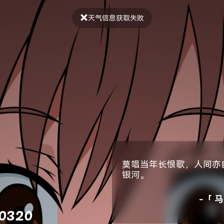
天气信息获取失败
莫唱当年长恨歌，人间亦
银河。
-「 
40320